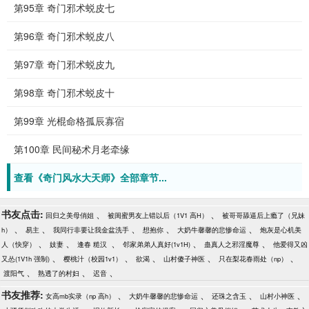
第95章 奇门邪术蜕皮七
第96章 奇门邪术蜕皮八
第97章 奇门邪术蜕皮九
第98章 奇门邪术蜕皮十
第99章 光棍命格孤辰寡宿
第100章 民间秘术月老牵缘
查看《奇门风水大天师》全部章节...
书友点击:
、
、
回归之美母俏姐
被闺蜜男友上错以后（1V1 高H）
被哥哥舔逼后上瘾了（兄妹
、
、
、
、
、
h）
易主
我同行非要让我金盆洗手
想抱你
大奶牛馨馨的悲惨命运
炮灰是心机美
、
、
、
、
、
人（快穿）
妓妻
逢春 糙汉
邻家弟弟人真好(1v1H)
蛊真人之邪淫魔尊
他爱得又凶
、
、
、
、
、
又怂(1V1h 强制)
樱桃汁（校园1v1）
欲渴
山村傻子神医
只在梨花春雨处（np）
、
、
、
渡阳气
熟透了的村妇
迟音
书友推荐:
、
、
、
、
女高mb实录（np 高h）
大奶牛馨馨的悲惨命运
还珠之含玉
山村小神医