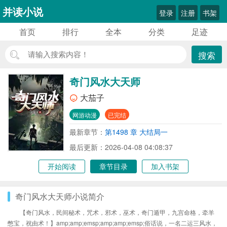
并读小说
登录
注册
书架
首页
排行
全本
分类
足迹
搜索
奇门风水大天师
大茄子
网游动漫
已完结
最新章节：
第1498 章 大结局一
最后更新：2026-04-08 04:08:37
开始阅读
章节目录
加入书架
奇门风水大天师小说简介
【奇门风水，民间秘术，咒术，邪术，巫术，奇门遁甲，九宫命格，牵羊
憋宝，祝由术！】amp;amp;emsp;amp;amp;emsp;俗话说，一名二运三风水，