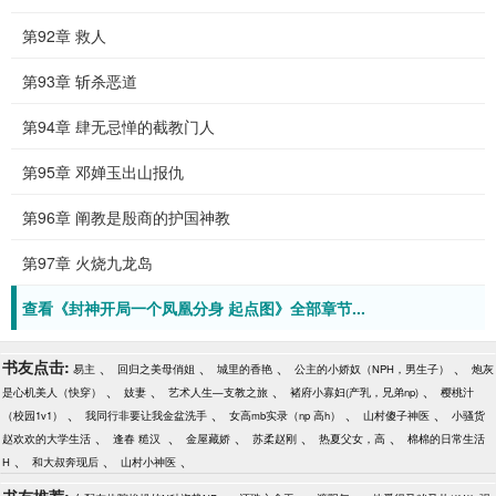
第92章 救人
第93章 斩杀恶道
第94章 肆无忌惮的截教门人
第95章 邓婵玉出山报仇
第96章 阐教是殷商的护国神教
第97章 火烧九龙岛
查看《封神开局一个凤凰分身 起点图》全部章节...
书友点击:
、
、
、
、
易主
回归之美母俏姐
城里的香艳
公主的小娇奴（NPH，男生子）
炮灰
、
、
、
、
是心机美人（快穿）
妓妻
艺术人生—支教之旅
褚府小寡妇(产乳，兄弟np)
樱桃汁
、
、
、
、
（校园1v1）
我同行非要让我金盆洗手
女高mb实录（np 高h）
山村傻子神医
小骚货
、
、
、
、
、
赵欢欢的大学生活
逢春 糙汉
金屋藏娇
苏柔赵刚
热夏父女，高
棉棉的日常生活
、
、
、
H
和大叔奔现后
山村小神医