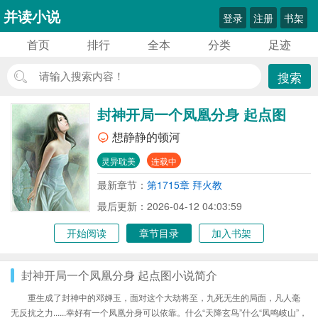
并读小说
登录
注册
书架
首页
排行
全本
分类
足迹
搜索
封神开局一个凤凰分身 起点图
想静静的顿河
灵异耽美
连载中
最新章节：
第1715章 拜火教
最后更新：2026-04-12 04:03:59
开始阅读
章节目录
加入书架
封神开局一个凤凰分身 起点图小说简介
重生成了封神中的邓婵玉，面对这个大劫将至，九死无生的局面，凡人毫
无反抗之力......幸好有一个凤凰分身可以依靠。什么“天降玄鸟”什么“凤鸣岐山”，