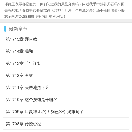
邓婵玉表示都是假的！你们问过我的凤凰分身吗？问过我手中的补天石吗？回
去等死吧！各位书友要是觉得《封神：开局一个凤凰分身》还不错的话请不要
忘记向您QQ群和微博里的朋友推荐哦！
最新章节
第1715章 拜火教
第1714章 羲和
第1713章 千年谋划
第1712章 变故
第1711章 天罡地煞下凡
第1710章 这个按钮是干嘛的
第1709章 巨灵神 我的大斧已经饥渴难耐了
第1708章 传授心经