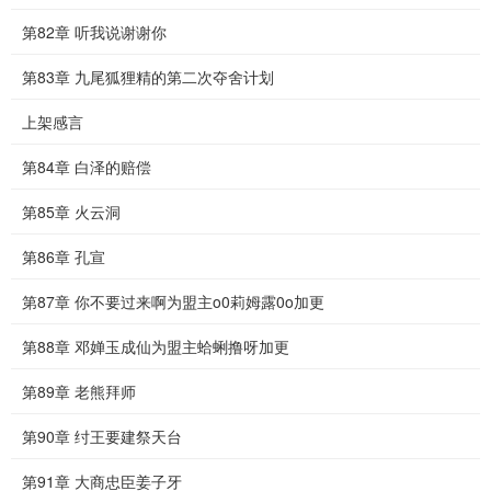
第82章 听我说谢谢你
第83章 九尾狐狸精的第二次夺舍计划
上架感言
第84章 白泽的赔偿
第85章 火云洞
第86章 孔宣
第87章 你不要过来啊为盟主o0莉姆露0o加更
第88章 邓婵玉成仙为盟主蛤蜊撸呀加更
第89章 老熊拜师
第90章 纣王要建祭天台
第91章 大商忠臣姜子牙