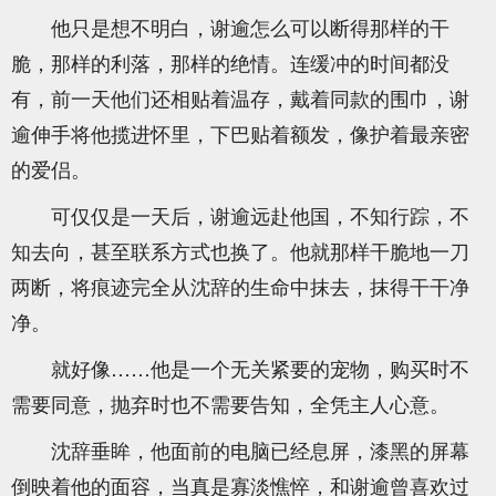
他只是想不明白，谢逾怎么可以断得那样的干
脆，那样的利落，那样的绝情。连缓冲的时间都没
有，前一天他们还相贴着温存，戴着同款的围巾，谢
逾伸手将他揽进怀里，下巴贴着额发，像护着最亲密
的爱侣。
可仅仅是一天后，谢逾远赴他国，不知行踪，不
知去向，甚至联系方式也换了。他就那样干脆地一刀
两断，将痕迹完全从沈辞的生命中抹去，抹得干干净
净。
就好像……他是一个无关紧要的宠物，购买时不
需要同意，抛弃时也不需要告知，全凭主人心意。
沈辞垂眸，他面前的电脑已经息屏，漆黑的屏幕
倒映着他的面容，当真是寡淡憔悴，和谢逾曾喜欢过