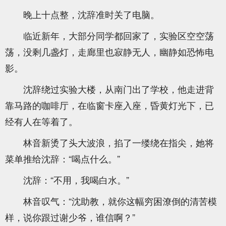
晚上十点整，沈辞准时关了电脑。
临近新年，大部分同学都回家了，实验区空空荡
荡，没剩几盏灯，走廊里也寂静无人，幽静如恐怖电
影。
沈辞绕过实验大楼，从南门出了学校，他走进背
靠马路的咖啡厅，在临窗卡座入座，昏黄灯光下，已
经有人在等着了。
林音新烫了头大波浪，掐了一缕绕在指尖，她将
菜单推给沈辞：“喝点什么。”
沈辞：“不用，我喝白水。”
林音叹气：“沈助教，就你这幅穷困潦倒的清苦模
样，说你跟过谢少爷，谁信啊？”