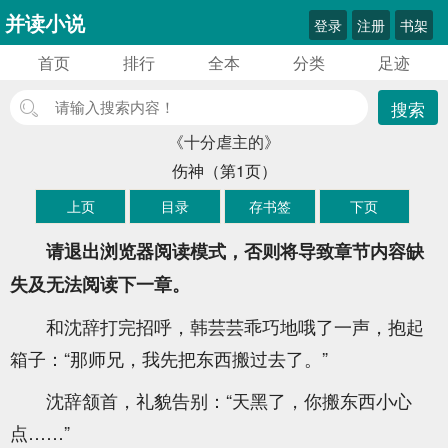
并读小说
登录
注册
书架
首页
排行
全本
分类
足迹
搜索
《十分虐主的》
伤神（第1页）
上页
目录
存书签
下页
请退出浏览器阅读模式，否则将导致章节内容缺
失及无法阅读下一章。
和沈辞打完招呼，韩芸芸乖巧地哦了一声，抱起
箱子：“那师兄，我先把东西搬过去了。”
沈辞颔首，礼貌告别：“天黑了，你搬东西小心
点……”