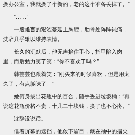
换办公室，我就换了个新的，老的这个准备丢掉了。”
“……”
一股难言的艰涩蔓延上胸腔，肋骨处阵阵钝痛，
沈辞几乎难以维持表情。
长久的沉默后，他无声掐住手心，指甲陷入肉
里，而后勉力笑了笑：“你不喜欢了吗？”
韩芸芸也跟着笑：“刚买来的时候喜欢，但是用太
久了，有点腻味了。”
她俯身拔出花瓶中的百合，随手丢进垃圾桶：“再
说这花瓶价格不贵，十几二十块钱，换了也不心疼。”
沈辞没说话。
借着屏幕的遮挡，他敛下眉目，藏在袖中的指尖